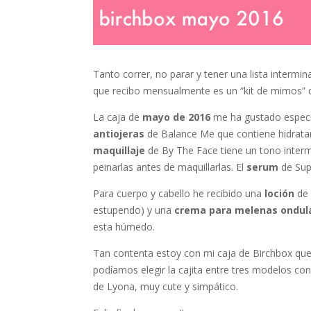
Tanto correr, no parar y tener una lista interm
que recibo mensualmente es un “kit de mimos” q
La caja de
mayo de 2016
me ha gustado especi
antiojeras
de Balance Me que contiene hidratan
maquillaje
de By The Face tiene un tono interme
peinarlas antes de maquillarlas. El
serum
de Sup
Para cuerpo y cabello he recibido una
loción
de 
estupendo) y una
crema para melenas ondula
esta húmedo.
Tan contenta estoy con mi caja de Birchbox qu
podíamos elegir la cajita entre tres modelos co
de Lyona, muy cute y simpático.