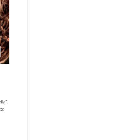
la”.
es: