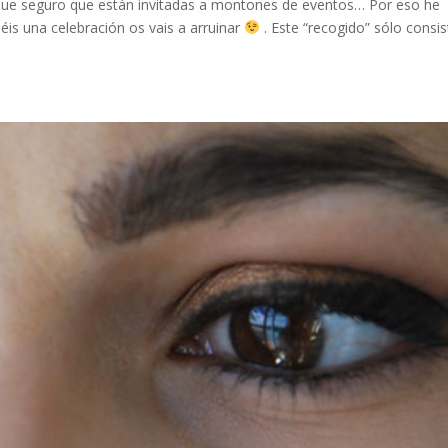
que seguro que están invitadas a montones de eventos… Por eso he
éis una celebración os vais a arruinar
. Este “recogido” sólo consis